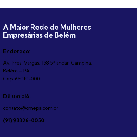
A Maior Rede de Mulheres
Empresárias de Belém
Endereço:
Av. Pres. Vargas, 158 5ª andar, Campina,
Belém – PA
Cep: 66010-000
Dê um alô.
contato@cmepa.com.br
(91) 98326-0050