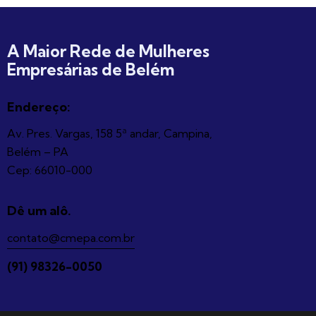
A Maior Rede de Mulheres
Empresárias de Belém
Endereço:
Av. Pres. Vargas, 158 5ª andar, Campina,
Belém – PA
Cep: 66010-000
Dê um alô.
contato@cmepa.com.br
(91) 98326-0050